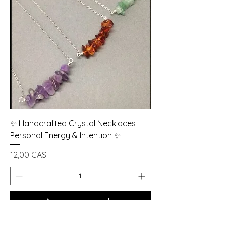
✨ Handcrafted Crystal Necklaces –
Personal Energy & Intention ✨
Prezzo
12,00 CA$
Aggiungi al carrello