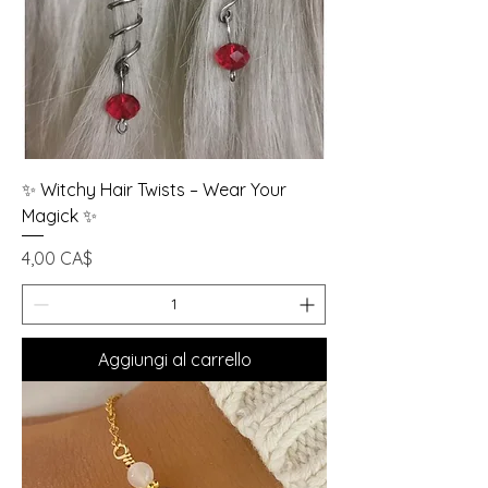
✨ Witchy Hair Twists – Wear Your
Magick ✨
Prezzo
4,00 CA$
Aggiungi al carrello