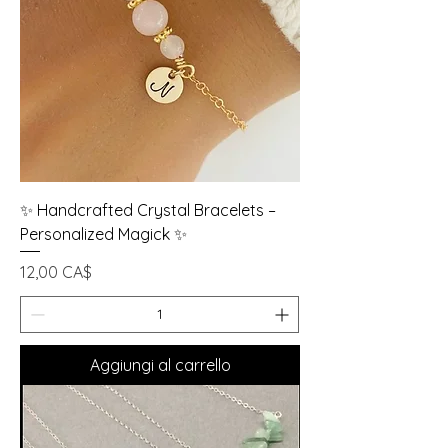
✨ Handcrafted Crystal Bracelets –
Personalized Magick ✨
Prezzo
12,00 CA$
Aggiungi al carrello