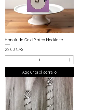
Hanafuda Gold Plated Necklace
Prezzo
22,00 CA$
Aggiungi al carrello