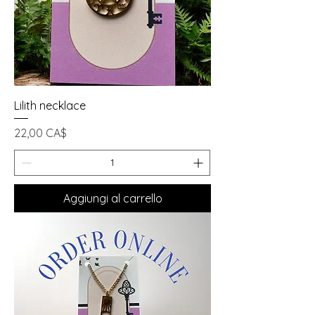
Lilith necklace
Prezzo
22,00 CA$
Aggiungi al carrello