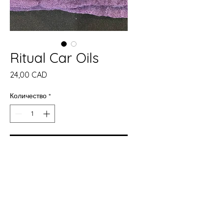
Ritual Car Oils
Цена
24,00 CAD
Количество
*
Добави в кошницата
Купете сега
Carry sacred intention wherever
the road may lead.