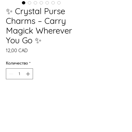
✨ Crystal Purse
Charms – Carry
Magick Wherever
You Go ✨
Цена
12,00 CAD
Количество
*
Добави в кошницата
Купете сега
Description:
Tiny but powerful, our
Crystal