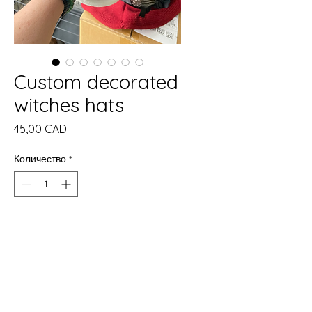
Custom decorated
witches hats
Цена
45,00 CAD
Количество
*
Добави в кошницата
Купете сега
Description: